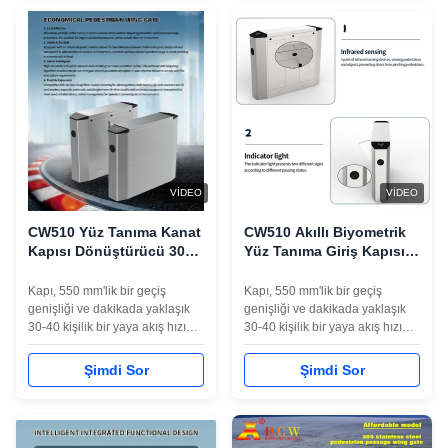
standart şeritler veya daha
akıllı giriş kontrol çözümü
geniş erişilebilirlik için 600
oluşturulabilmektedir.
mm'den 900 mm'ye kadar
yapılandırılabilir
VIDEO
VIDEO
CW510 Yüz Tanıma Kanat
CW510 Akıllı Biyometrik
Kapısı Dönüştürücü 304
Yüz Tanıma Giriş Kapısı
Paslanmaz Çelik
(Toplu Siparişler İçin)
Kapı, 550 mm'lik bir geçiş
Kapı, 550 mm'lik bir geçiş
genişliği ve dakikada yaklaşık
genişliği ve dakikada yaklaşık
30-40 kişilik bir yaya akış hızı
30-40 kişilik bir yaya akış hızı
sağlar. Yüz tanıma ve kartlı
sağlar. Yüz tanıma ve kartlı
geçiş sistemleri ile entegre
geçiş sistemleri ile entegre
Şimdi Sor
Şimdi Sor
edilerek çalışanlara,
edilerek çalışanlara,
ziyaretçilere ve yetkili personele
ziyaretçilere ve yetkili personele
akıllı giriş kontrol çözümü
akıllı giriş kontrol çözümü
oluşturulabilmektedir.
oluşturulabilmektedir.