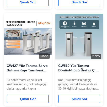
ve dakikada yaklaşık 30-50
ve dakikada yaklaşık 30-50
Şimdi Sor
Şimdi Sor
kişinin verimli yaya akışını
kişinin verimli yaya akışını
destekler. Geçiş genişliği,
destekler. Geçiş genişliği,
standart şeritler veya daha
standart şeritler veya daha
geniş erişilebilirlik için 600
geniş erişilebilirlik için 600
mm'den 900 mm'ye kadar
mm'den 900 mm'ye kadar
yapılandırılabilir
yapılandırılabilir
VIDEO
VIDEO
CW427 Yüz Tanıma Servo
CW510 Yüz Tanıma
Salınım Kapı Turnikesi
Dönüştürücü Üretici Çin
Çarpışma Önleyici
Akıllı Erişim Kontrolü için
Kontrollü
Bir servo motor ve sekiz çift
Kapı, 550 mm'lik bir geçiş
kızılötesi sensör, istikrarlı geçiş
genişliği ve dakikada yaklaşık
algılamayı, arka kapının
30-40 kişilik bir yaya akış hızı
kapanmasını önleme kontrolünü
sağlar. Yüz tanıma ve kartlı
ve dakikada yaklaşık 30-50
geçiş sistemleri ile entegre
Şimdi Sor
Şimdi Sor
kişinin verimli yaya akışını
edilerek çalışanlara,
destekler. Geçiş genişliği,
ziyaretçilere ve yetkili personele