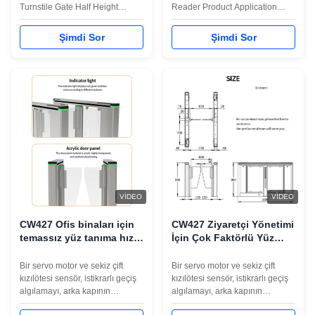
Turnstile Gate Half Height
Reader Product Application
CW427 swing speed gate
Swing Turnstile ---can be
turnstile is a high-end speed
compatible with IC card, ID card,
Şimdi Sor
Şimdi Sor
gate for pedestrian passages.
barcode card, fingerprint
The turnstile movement adopts
reading card, face recognition
a servo drive + a high-speed
device used for staff, provide
40W servo motor, and the door
civilized, orderly access
opening speed is very fast, up to
methods, effectively manage the
0.3-0.5 seconds. ...
access ...
VIDEO
VIDEO
CW427 Ofis binaları için
CW427 Ziyaretçi Yönetimi
temassız yüz tanıma hız
İçin Çok Faktörlü Yüz
kapısı dönüştürücü
Tanıma Turnikesi
Bir servo motor ve sekiz çift
Bir servo motor ve sekiz çift
kızılötesi sensör, istikrarlı geçiş
kızılötesi sensör, istikrarlı geçiş
algılamayı, arka kapının
algılamayı, arka kapının
kapanmasını önleme kontrolünü
kapanmasını önleme kontrolünü