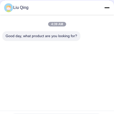
Direk Bariyer Kapısı
Liu Qing
Çit Bariyer Kapısı
4:39 AM
Reklam Engelleri
Good day, what product are you looking for?
Hız Kapısı Turnike
Otomatik Turnike Kapısı
Ev
Hakkımızda
Ürün:% s
Bizimle iletişime geçin
Site Haritası
©2021-2026 Shenzhen Hongchuangwei Technology Co., Ltd.. . Her hakkı
saklıdır.