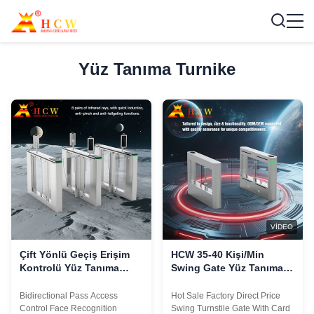
Yüz Tanıma Turnike
VIDEO
Çift Yönlü Geçiş Erişim
HCW 35-40 Kişi/Min
Kontrolü Yüz Tanıma
Swing Gate Yüz Tanıma
Turnike Kapısı Yarım
Döner 100-240V Kart
Yükseklik
Okuyucu ile
Bidirectional Pass Access
Hot Sale Factory Direct Price
Control Face Recognition
Swing Turnstile Gate With Card