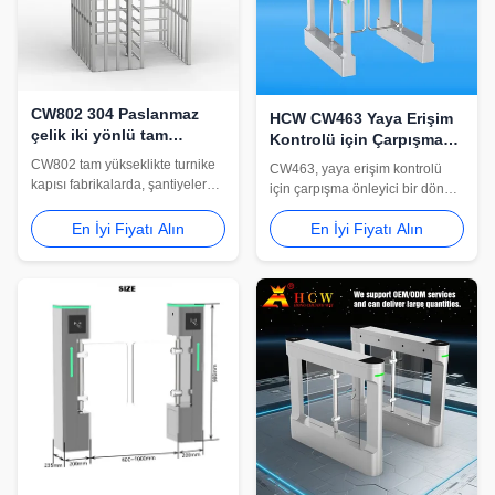
CW802 304 Paslanmaz
HCW CW463 Yaya Erişim
çelik iki yönlü tam
Kontrolü için Çarpışma
yüksekliğe döner kapı
Önleyici Salıncak Bariyer
CW802 tam yükseklikte turnike
CW463, yaya erişim kontrolü
Turnike Kapısı
kapısı fabrikalarda, şantiyelerde,
için çarpışma önleyici bir döner
kampüslerde, stadyumlarda ve
bariyer turnike kapısıdır. 30W
diğer kontrollü girişlerde güvenli
En İyi Fiyatı Alın
En İyi Fiyatı Alın
DC fırçasız motora, 4 çift
yaya erişim kontrolü için
kızılötesi sensöre, 550-1150mm
tasarlanmıştır. 304 paslanmaz
geçiş genişliğine, 20-40
çelik yapısı, 600mm geçiş
kişi/dakika geçiş hızına ve
genişliği ve çift yönlü çalışması
elektrostatik püskürtme kabinine
güvenilir güvenlik sağlar
sahiptir.