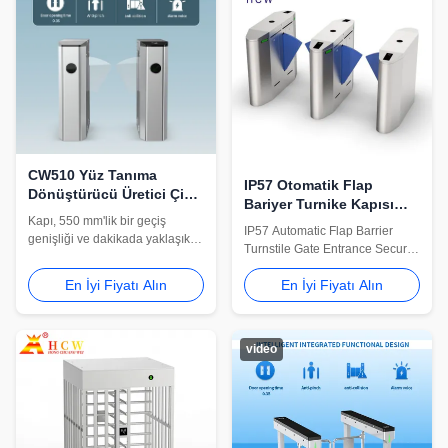
CW510 Yüz Tanıma
IP57 Otomatik Flap
Dönüştürücü Üretici Çin
Bariyer Turnike Kapısı
Akıllı Erişim Kontrolü için
Kapı, 550 mm'lik bir geçiş
Giriş Güvenlik
IP57 Automatic Flap Barrier
genişliği ve dakikada yaklaşık
Otomasyonu
Turnstile Gate Entrance Security
30-40 kişilik bir yaya akış hızı
Automation Cw501 Intelligent
sağlar. Yüz tanıma ve kartlı
En İyi Fiyatı Alın
En İyi Fiyatı Alın
octagonal inclined plane wing
geçiş sistemleri ile entegre
turnstile, use TC CPU chip, DC
edilerek çalışanlara,
brushed motor, 3 pairs of
ziyaretçilere ve yetkili personele
infrared detection sensors, long
akıllı giriş kontrol çözümü
video
life and high stability, high
oluşturulabilmektedir.
efficiency and anti-tailing,
support various IC/ID card ...