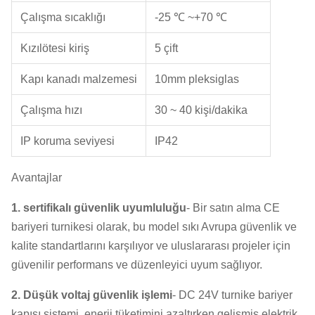
Çalışma sıcaklığı
-25 ℃ ~+70 ℃
Kızılötesi kiriş
5 çift
Kapı kanadı malzemesi
10mm pleksiglas
Çalışma hızı
30 ~ 40 kişi/dakika
IP koruma seviyesi
IP42
Avantajlar
1. sertifikalı güvenlik uyumluluğu
- Bir satın alma CE
bariyeri turnikesi olarak, bu model sıkı Avrupa güvenlik ve
kalite standartlarını karşılıyor ve uluslararası projeler için
güvenilir performans ve düzenleyici uyum sağlıyor.
2. Düşük voltaj güvenlik işlemi
- DC 24V turnike bariyer
kapısı sistemi, enerji tüketimini azaltırken gelişmiş elektrik