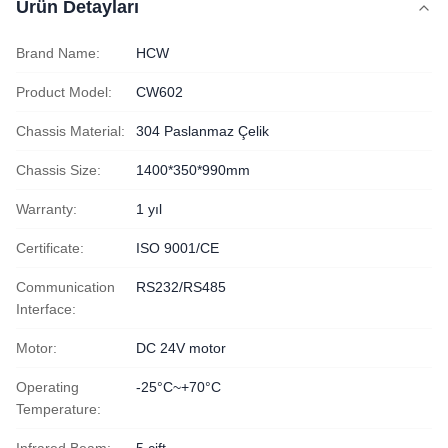
Ürün Detayları
Brand Name:
HCW
Product Model:
CW602
Chassis Material:
304 Paslanmaz Çelik
Chassis Size:
1400*350*990mm
Warranty:
1 yıl
Certificate:
ISO 9001/CE
Communication
RS232/RS485
Interface:
Motor:
DC 24V motor
Operating
-25°C~+70°C
Temperature: