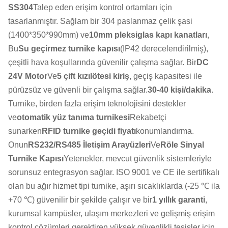
SS304
Talep eden erişim kontrol ortamları için
tasarlanmıştır. Sağlam bir 304 paslanmaz çelik şasi
(1400*350*990mm) ve
10mm pleksiglas kapı kanatları
,
Bu
Su geçirmez turnike kapısı
(IP42 derecelendirilmiş),
çeşitli hava koşullarında güvenilir çalışma sağlar. Bir
DC
24V Motor
Ve
5 çift kızılötesi kiriş
, geçiş kapasitesi ile
pürüzsüz ve güvenli bir çalışma sağlar.
30-40 kişi/dakika
.
Turnike, birden fazla erişim teknolojisini destekler
ve
otomatik yüz tanıma turnikesi
Rekabetçi
sunarken
RFID turnike geçidi fiyatı
konumlandırma.
Onun
RS232/RS485 İletişim Arayüzleri
Ve
Röle Sinyal
Turnike Kapısı
Yetenekler, mevcut güvenlik sistemleriyle
sorunsuz entegrasyon sağlar. ISO 9001 ve CE ile sertifikalı
olan bu ağır hizmet tipi turnike, aşırı sıcaklıklarda (-25 ℃ ila
+70 ℃) güvenilir bir şekilde çalışır ve bir
1 yıllık garanti
,
kurumsal kampüsler, ulaşım merkezleri ve gelişmiş erişim
kontrol çözümleri gerektiren yüksek güvenlikli tesisler için