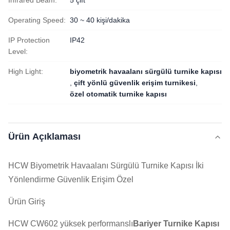
Infrared Beam:
5 çift
Operating Speed:
30 ~ 40 kişi/dakika
IP Protection
IP42
Level:
High Light:
biyometrik havaalanı sürgülü turnike kapısı
,
çift yönlü güvenlik erişim turnikesi
,
özel otomatik turnike kapısı
Ürün Açıklaması
HCW Biyometrik Havaalanı Sürgülü Turnike Kapısı İki
Yönlendirme Güvenlik Erişim Özel
Ürün Giriş
HCW CW602 yüksek performanslı
Bariyer Turnike Kapısı